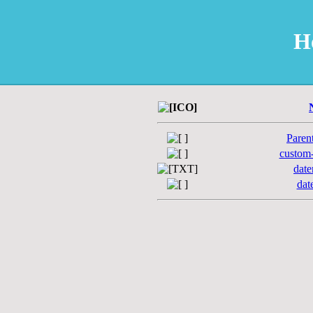
H
Paren
custom-
date
dat