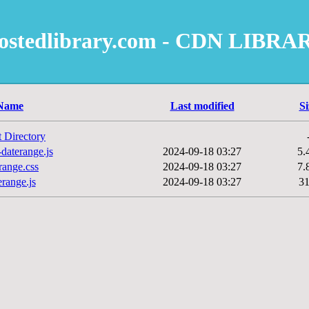
ostedlibrary.com - CDN LIBRA
Name
Last modified
Si
t Directory
daterange.js
2024-09-18 03:27
5.
range.css
2024-09-18 03:27
7.
erange.js
2024-09-18 03:27
3